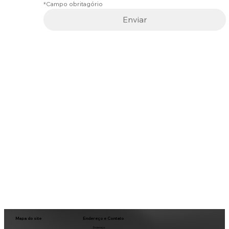
*Campo obritagório
Enviar
Endereço e Contato
Mapa do site
Endereço: