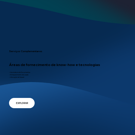
Serviços Complementares
Áreas de fornecimento de know-how e tecnologias
○ Assinatura de Documentos
○ Enriquecimento de Leads
○ Alocação de Squad
EXPLORAR