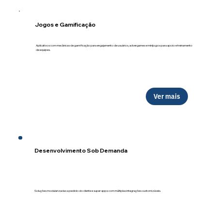
Jogos e Gamificação
Aplicativos com mecânicas de gamificação para engajamento de usuários, advergames e minijogos para apoio e treinamento
de equipes.
Ver mais
Desenvolvimento Sob Demanda
Soluções modularizadas a pedido do cliente e super apps com múltiplas integrações customizáveis.