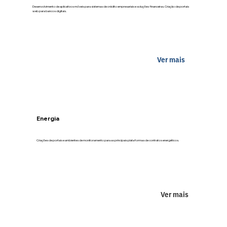
Desenvolvimento de aplicativos móveis para sistemas de crédito empresariais e soluções financeiras. Criação de portais
web para bancos digitais.
Ver mais
Energia
Criações de portais e ambientes de monitoramento para as principais plataformas de contratos energéticos.
Ver mais