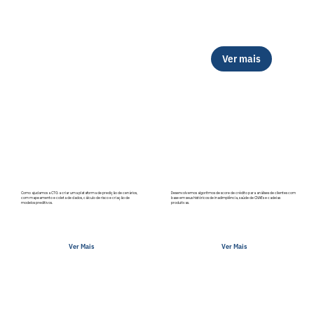
Ver mais
Desenvolvemos algoritmos de score de crédito para análises de clientes com
Como ajudamos a CTG a criar uma plataforma de predição de cenários,
base em seus históricos de inadimplência, saúde de CNAEs e cadeias
com mapeamento e coleta de dados, cálculo de risco e criação de
produtivas.
modelos preditivos.
Ver Mais
Ver Mais