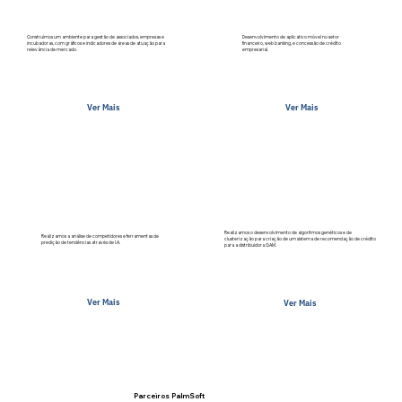
Desenvolvimento de aplicativo móvel no setor
Construímos um ambiente para gestão de associados, empresas e
financeiro, web banking, e concessão de crédito
incubadoras, com gráficos e indicadores de áreas de atuação para
empresarial.
relevância de mercado.
Ver Mais
Ver Mais
Realizamos o desenvolvimento de algoritmos genéticos e de
Realizamos a análise de competidores e ferramentas de
clusterização para criação de um sistema de recomendação de crédito
predição de tendências através de I.A.
para a distribuidora GAM.
Ver Mais
Ver Mais
Parceiros PalmSoft