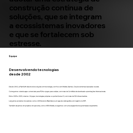
construção contínua de
soluções, que se integram
a ecossistemas inovadores
e que se fortalecem sob
estresse.
Equipe
Desenvolvendo tecnologias
desde 2002
Desde 2002, a PalmSoft desenvolve soluções em tecnologia, com foco em Mobile, Games, Cloud e sistemas baseados na web.
Começamos criando apps comerciais para PDAs e jogos para celular, com mais de 1,6 milhão de downloads e premiações internacionais.
Entre 2005 e 2009, criamos 26 jogos, tecnologias próprias e o portal Arena 41, com mais de 100 mil assinantes.
Lançamos produtos inovadores como o G4Decision (Big Data) e um app de criptografia com registro no INPI.
Também atuamos em projetos em parceria, como o MSN Mobile, e seguimos com uma equipe técnica premiada e experiente.